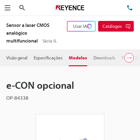
Pesquisa
TE
Menu
Sensor a laser CMOS
Usar IA
Catálogos
analógico
multifuncional
Série IL
Visão geral
Especificações
Modelos
Downloads
Preço
e-CON opcional
OP-84338