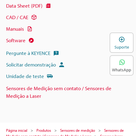
Data Sheet (PDF)
CAD / CAE
Manuais
A
Software
Suporte
Pergunte à KEYENCE
Solicitar demonstração
WhatsApp
Unidade de teste
Sensores de Medição sem contato / Sensores de
Medição a Laser
Página inicial
Produtos
Sensores de medição
Sensores de
Medição sem contato / Sensores de Medição a Laser
Sensor a laser