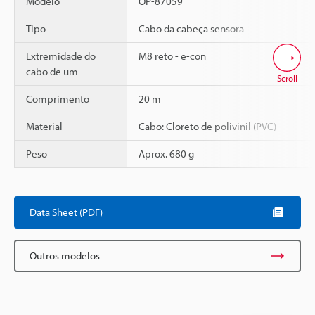
Modelo
OP-87059
Tipo
Cabo da cabeça sensora
Extremidade do
M8 reto - e-con
cabo de um
Scroll
Comprimento
20 m
Material
Cabo: Cloreto de polivinil (PVC)
Peso
Aprox. 680 g
Data Sheet (PDF)
Outros modelos