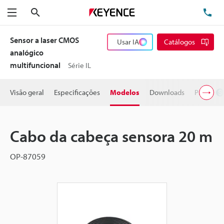
Pesquisa
TE
Menu
Sensor a laser CMOS
Usar IA
Catálogos
analógico
multifuncional
Série IL
Visão geral
Especificações
Modelos
Downloads
Preço
Cabo da cabeça sensora 20 m
OP-87059