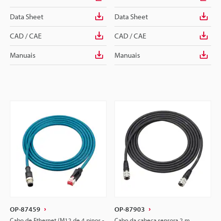
Data Sheet
Data Sheet
CAD / CAE
CAD / CAE
Manuais
Manuais
OP-87459
OP-87903
Cabo de Ethernet (M12 de 4 pinos -
Cabo da cabeça sensora 2 m