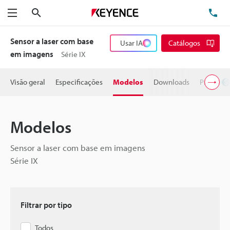
Pesquisa
TE
Menu
Sensor a laser com base
Usar IA
Catálogos
em imagens
Série IX
Visão geral
Especificações
Modelos
Downloads
Preço
Modelos
Sensor a laser com base em imagens
Série IX
Filtrar por tipo
Todos