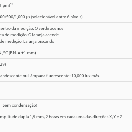
*2
01 µm)
0/500/1,000 µs (selecionável entre 6 níveis)
centro da medição: O verde acende
ea de medição: O laranja acende
 de medição: Laranja piscando
N./°C (E.N. = ±1 mm)
529)
andescente ou Lâmpada fluorescente: 10,000 lux máx.
H (Sem condensação)
Amplitude dupla 1,5 mm, 2 horas em cada uma das direções X, Y e Z