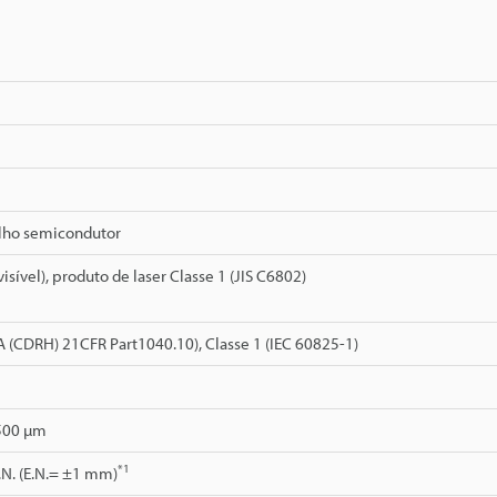
lho semicondutor
isível), produto de laser Classe 1 (JIS C6802)
DA (CDRH) 21CFR Part1040.10), Classe 1 (IEC 60825-1)
 500 µm
*1
.N. (E.N.= ±1 mm)