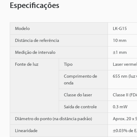
Especificações
Modelo
LK-G15
Distância de referência
10 mm
Medição de intervalo
±1 mm
Fonte de luz
Tipo
Laser verme
Comprimento de
655 nm (luz v
onda
Classe do laser
Classe II (F
Saída de controle
0.3 mW
Diâmetro do ponto (na distância padrão)
Aprox. 20 x
Linearidade
±0.03% de E