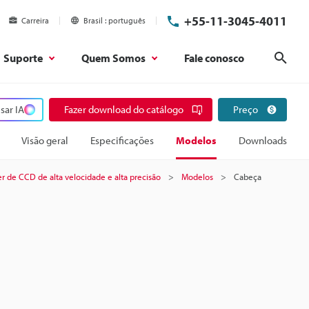
+55-11-3045-4011
Carreira
Brasil
português
Suporte
Quem Somos
Fale conosco
Pesq
sar IA
Fazer download do catálogo
Preço
Visão geral
Especificações
Modelos
Downloads
r de CCD de alta velocidade e alta precisão
Modelos
Cabeça