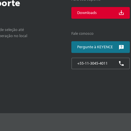
porte
Downloads
de seleção até
Fale conosco
peração no local
Pergunte à KEYENCE
+55-11-3045-4011