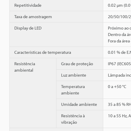
Repetitividade
0.02 µm (0.
Taxa de amostragem
20/50/100/20
Display de LED
Próximo ao 
Dentro da ár
Fora da área
Características de temperatura
0.01 % de E.
Resistência
Grau de proteção
IP67 (IEC60
ambiental
Luz ambiente
Lâmpada inc
Temperatura
0 a +50 °C
ambiente
Umidade ambiente
35 a 85 % R
Resistência à
10 a 55 Hz, 
vibração