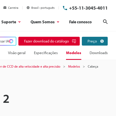
+55-11-3045-4011
Carreira
Brasil
português
Suporte
Quem Somos
Fale conosco
Pesq
sar IA
Fazer download do catálogo
Preço
Visão geral
Especificações
Modelos
Downloads
r de CCD de alta velocidade e alta precisão
Modelos
Cabeça
 2