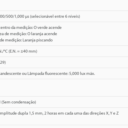
0/500/1,000 µs (selecionável entre 6 níveis)
centro da medição: O verde acende
ea de medição: O laranja acende
 de medição: Laranja piscando
N./°C (E.N. = ±40 mm)
529)
andescente ou Lâmpada fluorescente: 5,000 lux máx.
H (Sem condensação)
Amplitude dupla 1,5 mm, 2 horas em cada uma das direções X, Y e Z