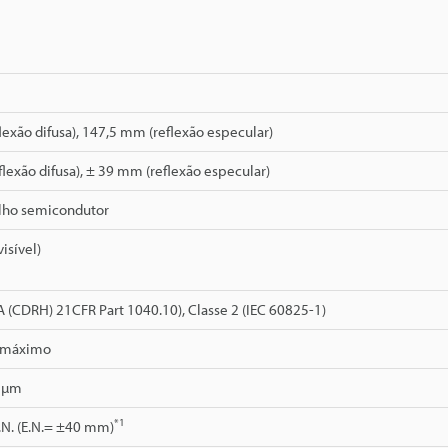
exão difusa), 147,5 mm (reflexão especular)
lexão difusa), ± 39 mm (reflexão especular)
lho semicondutor
isível)
DA (CDRH) 21CFR Part 1040.10), Classe 2 (IEC 60825-1)
 máximo
0 µm
*1
.N. (E.N.= ±40 mm)