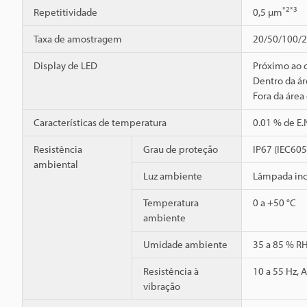
*2
*3
Repetitividade
0,5 µm
Taxa de amostragem
20/50/100/20
Display de LED
Próximo ao 
Dentro da ár
Fora da área
Características de temperatura
0.01 % de E.
Resistência
Grau de proteção
IP67 (IEC60
ambiental
Luz ambiente
Lâmpada inc
Temperatura
0 a +50 °C
ambiente
Umidade ambiente
35 a 85 % R
Resistência à
10 a 55 Hz, 
vibração