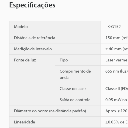
Especificações
Modelo
LK-G152
Distância de referência
150 mm (refl
Medição de intervalo
± 40 mm (ref
Fonte de luz
Tipo
Laser verme
Comprimento de
655 nm (luz v
onda
Classe do laser
Classe II (F
Saída de controle
0.95 mW no
Diâmetro do ponto (na distância padrão)
Aprox. ø12
Linearidade
±0.05% de E