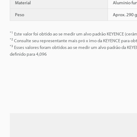
Material
Alumínio fu
Peso
Aprox. 290 g
*1
Este valor foi obtido ao se medir um alvo padrão KEYENCE (cer
*2
Consulte seu representante mais pró x imo da KEYENCE para obte
*3
Esses valores foram obtidos ao se medir um alvo padrão da KEYE
definido para 4,096