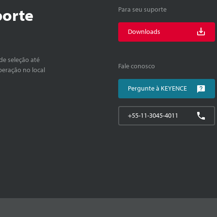
porte
Para seu suporte
Downloads
de seleção até
Fale conosco
peração no local
Pergunte à KEYENCE
+55-11-3045-4011