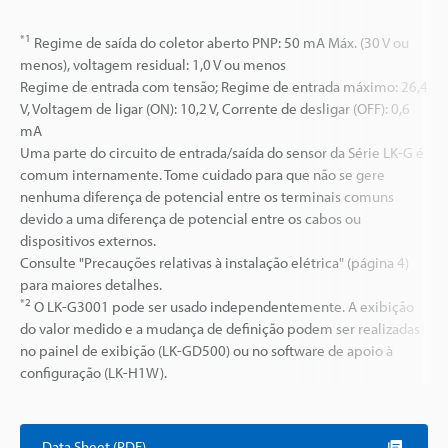
*1
Regime de saída do coletor aberto PNP: 50 mA Máx. (30 V ou
menos), voltagem residual: 1,0 V ou menos
Regime de entrada com tensão; Regime de entrada máximo: 26,4
V, Voltagem de ligar (ON): 10,2 V, Corrente de desligar (OFF): 0,6
mA
Uma parte do circuito de entrada/saída do sensor da Série LK-G é
comum internamente. Tome cuidado para que não se gere
nenhuma diferença de potencial entre os terminais comuns
devido a uma diferença de potencial entre os cabos ou
dispositivos externos.
Consulte "Precauções relativas à instalação elétrica" (página 4)
para maiores detalhes.
*2
O LK-G3001 pode ser usado independentemente. A exibição
do valor medido e a mudança de definição podem ser realizadas
no painel de exibição (LK-GD500) ou no software de apoio à
configuração (LK-H1W).
Data Sheet (PDF)