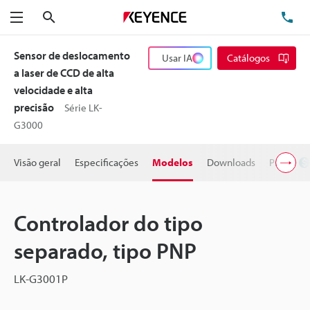
Pesquisa
TE
Menu
Sensor de deslocamento
Usar IA
Catálogos
a laser de CCD de alta
velocidade e alta
precisão
Série LK-
G3000
Visão geral
Especificações
Modelos
Downloads
Preço
Controlador do tipo
separado, tipo PNP
LK-G3001P