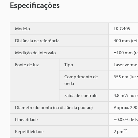
Especificações
Modelo
LK-G405
Distância de referência
400 mm (refl
Medição de intervalo
±100 mm (ref
Fonte de luz
Tipo
Laser verme
Comprimento de
655 nm (luz v
onda
Saída de controle
4.8 mW no 
Diâmetro do ponto (na distância padrão)
Approx. 290
Linearidade
±0.05% de F.
*2
Repetitividade
2 µm