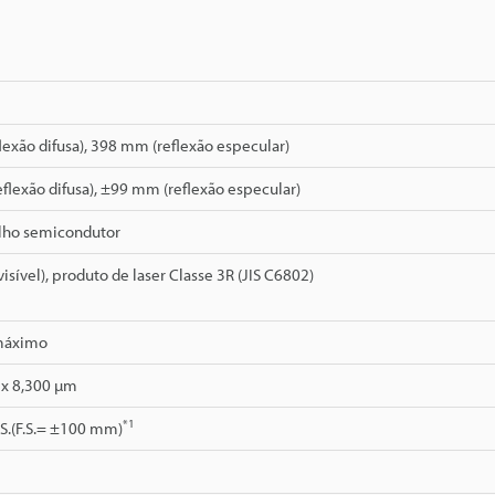
exão difusa), 398 mm (reflexão especular)
lexão difusa), ±99 mm (reflexão especular)
lho semicondutor
isível), produto de laser Classe 3R (JIS C6802)
máximo
 x 8,300 µm
*1
S.(F.S.= ±100 mm)