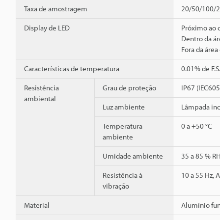
Taxa de amostragem
20/50/100/20
Display de LED
Próximo ao 
Dentro da ár
Fora da área
Características de temperatura
0.01% de F.S
Resistência
Grau de proteção
IP67 (IEC60
ambiental
Luz ambiente
Lâmpada inc
Temperatura
0 a +50 °C
ambiente
Umidade ambiente
35 a 85 % R
Resistência à
10 a 55 Hz, 
vibração
Material
Alumínio fu