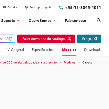
+55-11-3045-4011
Carreira
Brasil
português
Suporte
Quem Somos
Fale conosco
Pesq
sar IA
Fazer download do catálogo
Preço
Visão geral
Especificações
Modelos
Downloads
r de CCD de alta velocidade e alta precisão
Modelos
Cabeça