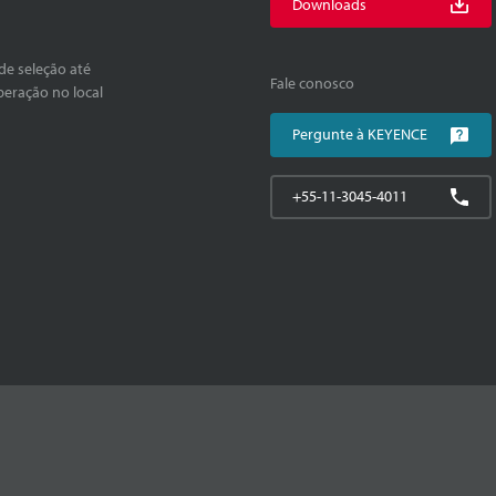
Downloads
de seleção até
Fale conosco
peração no local
Pergunte à KEYENCE
+55-11-3045-4011