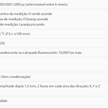
0/500/1,000 µs (selecionável entre 6 níveis)
centro da medição: O verde acende
ea de medição: O laranja acende
 de medição: Laranja piscando
./˚C (F.S.= ±100 mm)
529)
andescente ou Lâmpada fluorescente: 10,000 lux máx.
H (Sem condensação)
Amplitude dupla 1,5 mm, 2 horas em cada uma das direções X, Y e Z
ndido