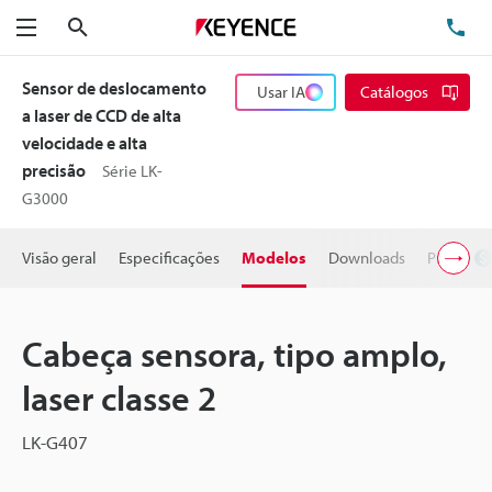
Pesquisa
TE
Menu
Sensor de deslocamento
Usar IA
Catálogos
a laser de CCD de alta
velocidade e alta
precisão
Série LK-
G3000
Visão geral
Especificações
Modelos
Downloads
Preço
Cabeça sensora, tipo amplo,
laser classe 2
LK-G407