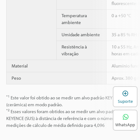
fluorescente: 
Temperatura
0 a +50 °C
ambiente
Umidade ambiente
35 a 85 % RH 
Resistência à
10 a 55 Hz, A
vibração
horas em cada 
Material
Alumínio fund
Peso
Aprox. 380 g (
A
*1
Este valor foi obtido ao se medir um alvo padrão KEYENCE
Suporte
(cerâmica) em modo padrão.
*2
Esses valores foram obtidos ao se medir um alvo padrão da
KEYENCE (SUS) à distância de referência e com o número de
WhatsApp
medições de cálculo de média definido para 4,096