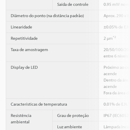
Saída de controle
0.95 mW no 
Diâmetro do ponto (na distância padrão)
Aprox. 290 x 
Linearidade
±0.05% de E.N
*2
Repetitividade
2 µm
Taxa de amostragem
20/50/100/200
entre 6 níveis)
Display de LED
Próximo ao ce
acende
Dentro da área
acende
Fora da área d
Características de temperatura
0.01% de E.N.
Resistência
Grau de proteção
IP67 (IEC6052
ambiental
Luz ambiente
Lâmpada inca