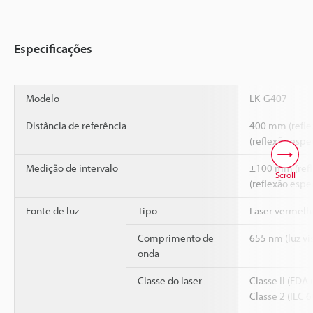
Especificações
Modelo
LK-G407
Distância de referência
400 mm (refle
(reflexão espe
Medição de intervalo
±100 mm (refl
Scroll
(reflexão espe
Fonte de luz
Tipo
Laser vermelh
Comprimento de
655 nm (luz vis
onda
Classe do laser
Classe II (FDA
Classe 2 (IEC 