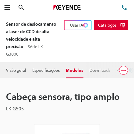
Pesquisa
TE
Menu
Sensor de deslocamento
Usar IA
Catálogos
a laser de CCD de alta
velocidade e alta
precisão
Série LK-
G3000
Visão geral
Especificações
Modelos
Downloads
Preço
Cabeça sensora, tipo amplo
LK-G505