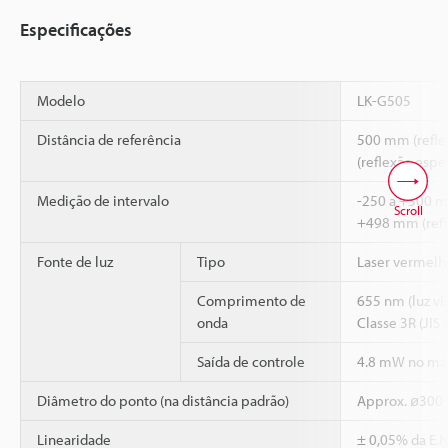
Especificações
Modelo
LK-G505
Distância de referência
500 mm (refle
(reflexão espe
Medição de intervalo
-250 a +500 mm
Scroll
+498 mm (refl
Fonte de luz
Tipo
Laser vermelh
Comprimento de
655 nm (luz vis
onda
Classe 3R (JIS
Saída de controle
4.8 mW no m
Diâmetro do ponto (na distância padrão)
Approx. ø300 
Linearidade
± 0,05% da E.