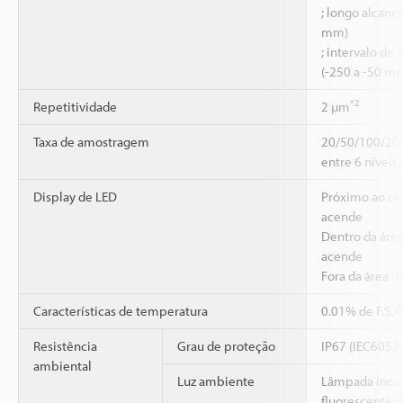
; longo alcanc
mm)
; intervalo de 
(-250 a -50 m
*2
Repetitividade
2 µm
Taxa de amostragem
20/50/100/200
entre 6 níveis)
Display de LED
Próximo ao ce
acende
Dentro da área
acende
Fora da área d
Características de temperatura
0.01% de F.S./
Resistência
Grau de proteção
IP67 (IEC6052
ambiental
Luz ambiente
Lâmpada inca
fluorescente: 