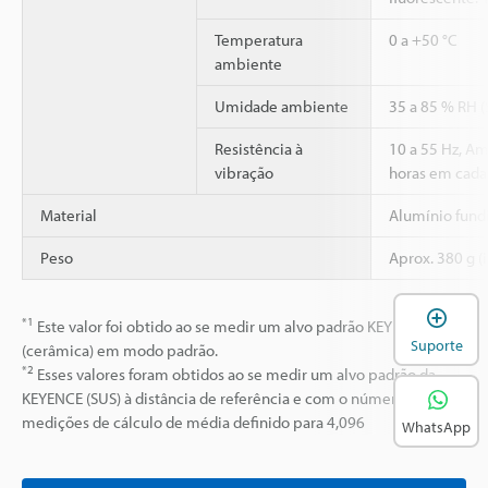
Temperatura
0 a +50 °C
ambiente
Umidade ambiente
35 a 85 % RH 
Resistência à
10 a 55 Hz, A
vibração
horas em cada 
Material
Alumínio fund
Peso
Aprox. 380 g (
A
*1
Este valor foi obtido ao se medir um alvo padrão KEYENCE
Suporte
(cerâmica) em modo padrão.
*2
Esses valores foram obtidos ao se medir um alvo padrão da
KEYENCE (SUS) à distância de referência e com o número de
medições de cálculo de média definido para 4,096
WhatsApp