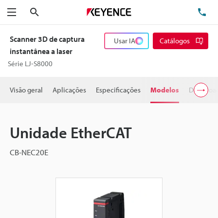
Pesquisa
TE
Menu
Scanner 3D de captura
Usar IA
Catálogos
instantânea a laser
Série LJ-S8000
Visão geral
Aplicações
Especificações
Modelos
Downloa
Unidade EtherCAT
CB-NEC20E