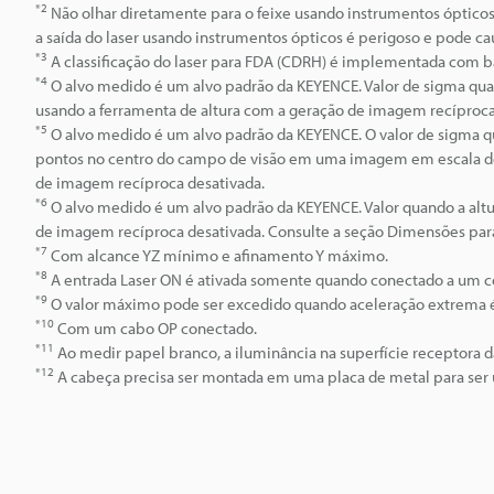
*2
Não olhar diretamente para o feixe usando instrumentos ópticos
a saída do laser usando instrumentos ópticos é perigoso e pode ca
*3
A classificação do laser para FDA (CDRH) é implementada com ba
*4
O alvo medido é um alvo padrão da KEYENCE. Valor de sigma qua
usando a ferramenta de altura com a geração de imagem recíproca
*5
O alvo medido é um alvo padrão da KEYENCE. O valor de sigma qu
pontos no centro do campo de visão em uma imagem em escala de c
de imagem recíproca desativada.
*6
O alvo medido é um alvo padrão da KEYENCE. Valor quando a alt
de imagem recíproca desativada. Consulte a seção Dimensões para 
*7
Com alcance YZ mínimo e afinamento Y máximo.
*8
A entrada Laser ON é ativada somente quando conectado a um co
*9
O valor máximo pode ser excedido quando aceleração extrema é
*10
Com um cabo OP conectado.
*11
Ao medir papel branco, a iluminância na superfície receptora d
*12
A cabeça precisa ser montada em uma placa de metal para ser 