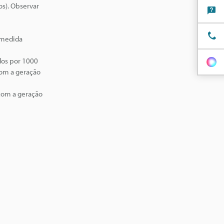
os). Observar
 medida
dos por 1000
com a geração
com a geração