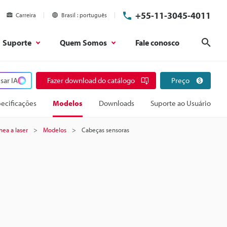
+55-11-3045-4011
Carreira
Brasil
português
Suporte
Quem Somos
Fale conosco
Pesq
sar IA
Fazer download do catálogo
Preço
ecificações
Modelos
Downloads
Suporte ao Usuário
nea a laser
Modelos
Cabeças sensoras