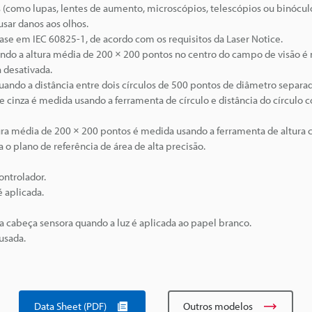
 (como lupas, lentes de aumento, microscópios, telescópios ou binócul
usar danos aos olhos.
se em IEC 60825-1, de acordo com os requisitos da Laser Notice.
ndo a altura média de 200 × 200 pontos no centro do campo de visão é
 desativada.
ando a distância entre dois círculos de 500 pontos de diâmetro separa
inza é medida usando a ferramenta de círculo e distância do círculo 
ura média de 200 × 200 pontos é medida usando a ferramenta de altura 
o plano de referência de área de alta precisão.
ntrolador.
 aplicada.
a cabeça sensora quando a luz é aplicada ao papel branco.
usada.
Data Sheet (PDF)
Outros modelos