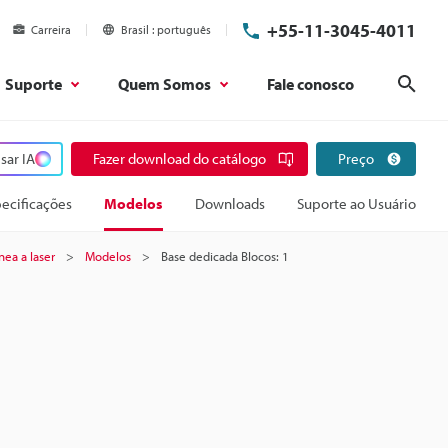
+55-11-3045-4011
Carreira
Brasil
português
Suporte
Quem Somos
Fale conosco
Pesq
sar IA
Fazer download do catálogo
Preço
ecificações
Modelos
Downloads
Suporte ao Usuário
nea a laser
Modelos
Base dedicada Blocos: 1