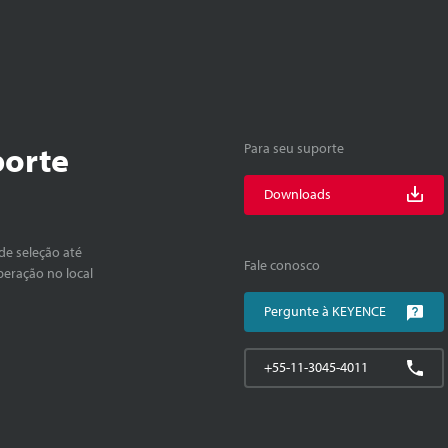
porte
Para seu suporte
Downloads
de seleção até
Fale conosco
peração no local
Pergunte à KEYENCE
+55-11-3045-4011