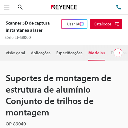
Pesquisa
TE
Menu
Scanner 3D de captura
Usar IA
Catálogos
instantânea a laser
Série LJ-S8000
Visão geral
Aplicações
Especificações
Modelos
Downloa
Suportes de montagem de
estrutura de alumínio
Conjunto de trilhos de
montagem
OP-89040