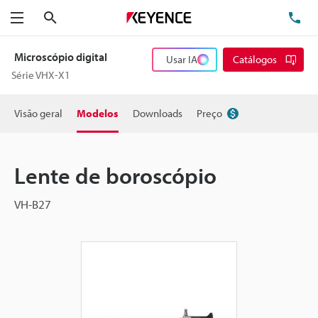
Pesquisa
TE
Menu
Microscópio digital
Usar IA
Catálogos
Série VHX-X1
Visão geral
Modelos
Downloads
Preço
Lente de boroscópio
VH-B27