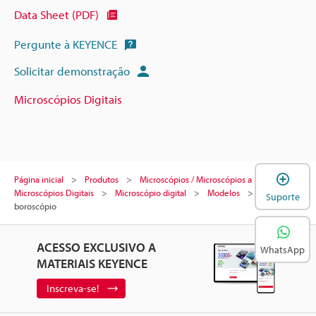
Data Sheet (PDF)
Pergunte à KEYENCE
Solicitar demonstração
Microscópios Digitais
A
Página inicial
Produtos
Microscópios / Microscópios a laser
Microscópios Digitais
Microscópio digital
Modelos
Lente de
Suporte
boroscópio
ACESSO EXCLUSIVO A
WhatsApp
MATERIAIS KEYENCE
Inscreva-se!