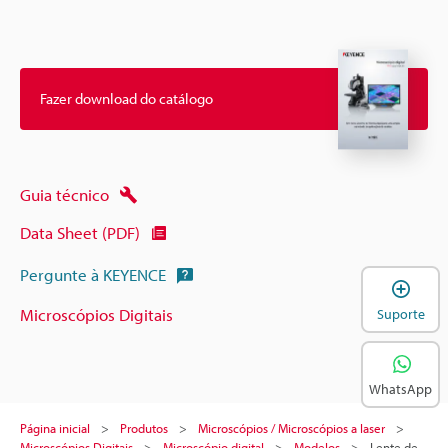
Fazer download do catálogo
Guia técnico
Data Sheet (PDF)
Pergunte à KEYENCE
A
Microscópios Digitais
Suporte
WhatsApp
Página inicial
Produtos
Microscópios / Microscópios a laser
Microscópios Digitais
Microscópio digital
Modelos
Lente de