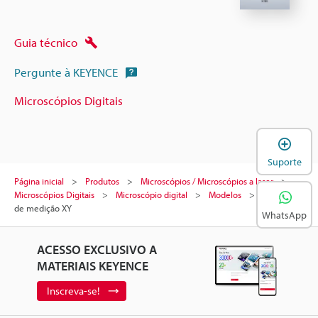
Guia técnico
Pergunte à KEYENCE
Microscópios Digitais
A
Suporte
Página inicial
Produtos
Microscópios / Microscópios a laser
Microscópios Digitais
Microscópio digital
Modelos
Sistema
de medição XY
WhatsApp
ACESSO EXCLUSIVO A
MATERIAIS KEYENCE
Inscreva-se!