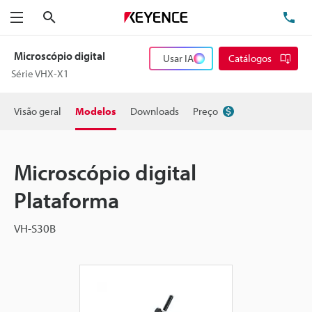
Pesquisa
TE
Menu
Microscópio digital
Usar IA
Catálogos
Série VHX-X1
Visão geral
Modelos
Downloads
Preço
Microscópio digital
Plataforma
VH-S30B