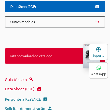
Data Sheet (PDF)
Outros modelos
A
Suporte
Fazer download do catálogo
WhatsApp
Guia técnico
Data Sheet (PDF)
Pergunte à KEYENCE
Solicitar demonstração