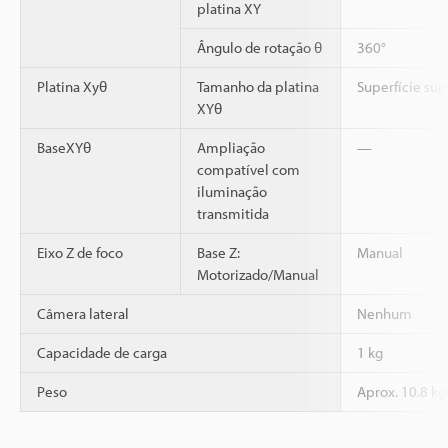
platina XY
Ângulo de rotação θ
360°
Platina Xyθ
Tamanho da platina
Superfície su
XYθ
BaseXYθ
Ampliação
—
compatível com
iluminação
transmitida
Eixo Z de foco
Base Z:
Manual
Motorizado/Manual
Câmera lateral
Nenhum
Capacidade de carga
1 kg
Peso
Aprox. 10.8 kg