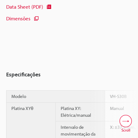
Data Sheet (PDF)
Dimensões
Especificações
Modelo
VH-S30B
Platina XYθ
Platina XY:
Manual
Elétrica/manual
Intervalo de
X: ±37,5 mm, 
Scroll
movimentação da