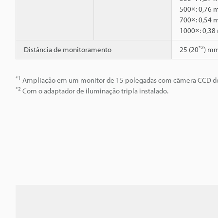
500×: 0,76
700×: 0,54
1000×: 0,3
*2
Distância de monitoramento
25 (20
) m
*1
Ampliação em um monitor de 15 polegadas com câmera CCD de
*2
Com o adaptador de iluminação tripla instalado.