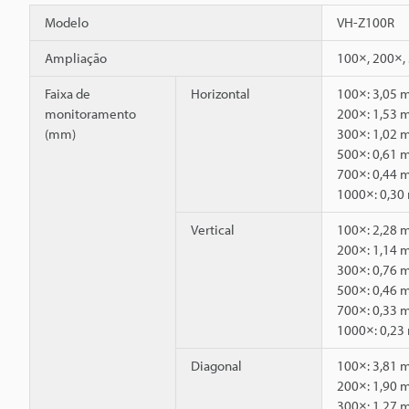
Modelo
VH-Z100R
Ampliação
100×, 200×,
Faixa de
Horizontal
100×: 3,05
monitoramento
200×: 1,53
(mm)
300×: 1,02
500×: 0,61
700×: 0,44
1000×: 0,3
Vertical
100×: 2,28
200×: 1,14
300×: 0,76
500×: 0,46
700×: 0,33
1000×: 0,2
Diagonal
100×: 3,81
200×: 1,90
300×: 1,27