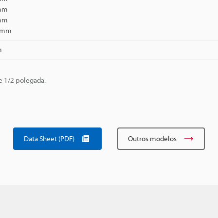
 mm
 mm
8 mm
m
 1/2 polegada.
Data Sheet (PDF)
Outros modelos