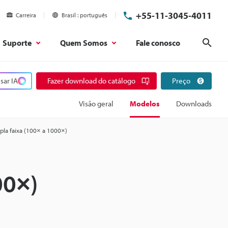
+55-11-3045-4011
Carreira
Brasil
português
Suporte
Quem Somos
Fale conosco
Pesq
sar IA
Fazer download do catálogo
Preço
Visão geral
Modelos
Downloads
la faixa (100× a 1000×)
00×)