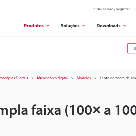
Iniciar sessão / Registrar
Produtos
Soluções
Downloads
U
roscópios Digitais
Microscópio digital
Modelos
Lente de zoom de amp
pla faixa (100× a 10