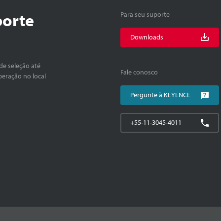
porte
Para seu suporte
Downloads
de seleção até
Fale conosco
peração no local
Pergunte à KEYENCE
+55-11-3045-4011