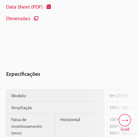
Data Sheet (PDF)
Dimensões
Especificações
Modelo
VH-Z100T
Ampliação
100×, 200×, 3
Faixa de
Horizontal
100×: 3,05 m
monitoramento
200×: 1,53 m
Scroll
(mm)
300×: 1,02 m