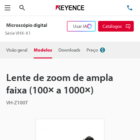
Pesquisa
TE
Menu
Microscópio digital
Usar IA
Catálogos
Série VHX-X1
Visão geral
Modelos
Downloads
Preço
Lente de zoom de ampla
faixa (100× a 1000×)
VH-Z100T