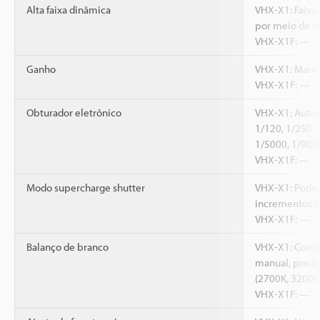
Alta faixa dinâmica
VHX-X1: Faixa 
por meio de d
VHX-X1F: —
Ganho
VHX-X1: Manua
VHX-X1F: —
Obturador eletrônico
VHX-X1: Autom
1/120, 1/250, 
1/5000, 1/900
VHX-X1F: —
Modo supercharge shutter
VHX-X1: Pode 
incrementos de
VHX-X1F: —
Balanço de branco
VHX-X1: Conju
manual, prede
(2700K, 3200K
VHX-X1F: —