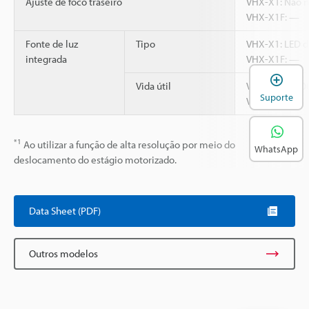
Ajuste de foco traseiro
VHX-X1: Não n
VHX-X1F: —
Fonte de luz
Tipo
VHX-X1: LED de
integrada
VHX-X1F: —
A
Vida útil
VHX-X1: 40000 
Suporte
VHX-X1F: —
*1
Ao utilizar a função de alta resolução por meio do
WhatsApp
deslocamento do estágio motorizado.
Data Sheet (PDF)
Outros modelos