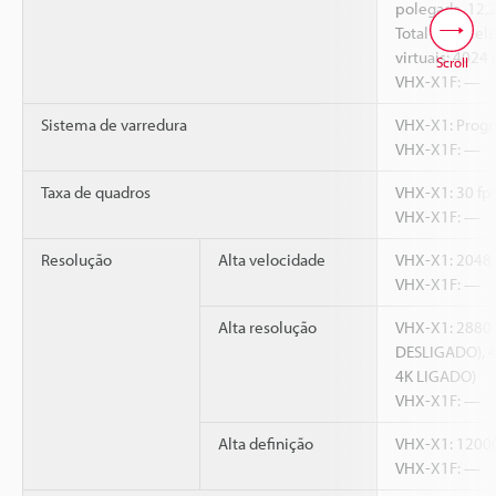
polegada, 12,
Total de pixels
virtuais: 4024 
Scroll
VHX-X1F: —
Sistema de varredura
VHX-X1: Progr
VHX-X1F: —
Taxa de quadros
VHX-X1: 30 fps
VHX-X1F: —
Resolução
Alta velocidade
VHX-X1: 2048 
VHX-X1F: —
Alta resolução
VHX-X1: 2880 
DESLIGADO), 4
4K LIGADO)
VHX-X1F: —
Alta definição
VHX-X1: 12000
VHX-X1F: —