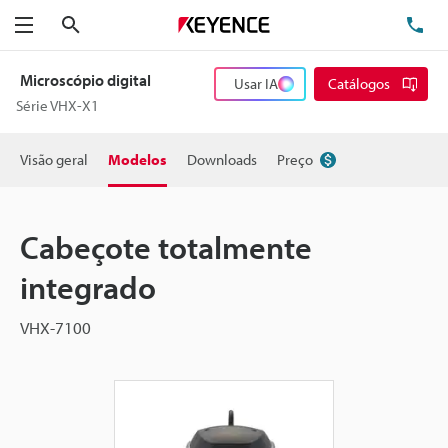
Pesquisa
TE
Menu
Microscópio digital
Usar IA
Catálogos
Série VHX-X1
Visão geral
Modelos
Downloads
Preço
Cabeçote totalmente
integrado
VHX-7100