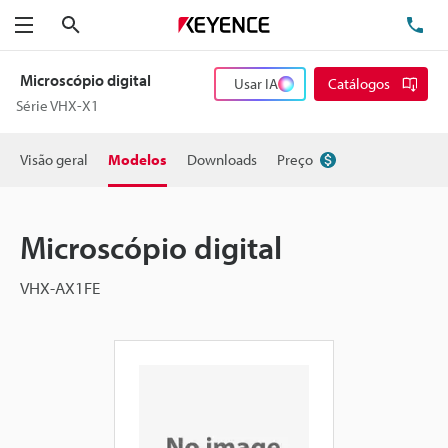
Pesquisa
TE
Menu
Microscópio digital
Usar IA
Catálogos
Série VHX-X1
Visão geral
Modelos
Downloads
Preço
Microscópio digital
VHX-AX1FE