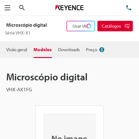
Pesquisa
TE
Menu
Microscópio digital
Usar IA
Catálogos
Série VHX-X1
Visão geral
Modelos
Downloads
Preço
Microscópio digital
VHX-AX1FG