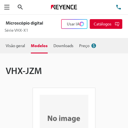
Pesquisa
TE
Menu
Microscópio digital
Usar IA
Catálogos
Série VHX-X1
Visão geral
Modelos
Downloads
Preço
VHX-JZM