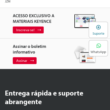
JZM
ACESSO EXCLUSIVO A
MATERIAIS KEYENCE
A
Inscreva-se!
Suporte
Assinar o boletim
informativo
WhatsApp
Assinar
Entrega rápida e suporte
abrangente