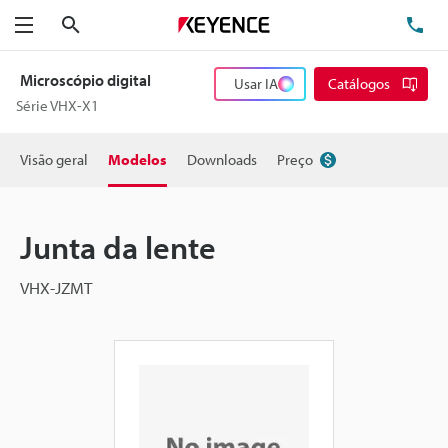
Pesquisa
TE
Menu
Microscópio digital
Usar IA
Catálogos
Série VHX-X1
Visão geral
Modelos
Downloads
Preço
Junta da lente
VHX-JZMT