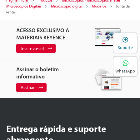
Microscópios Digitais
Microscópio digital
Modelos
Junta da
lente
ACESSO EXCLUSIVO A
MATERIAIS KEYENCE
A
Suporte
Inscreva-se!
Assinar o boletim
WhatsApp
informativo
Assinar
Entrega rápida e suporte
abrangente