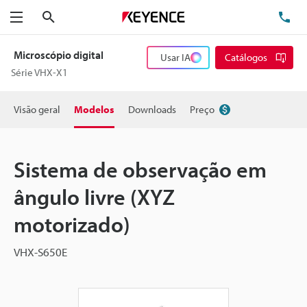
Pesquisa
TE
Menu
Microscópio digital
Usar IA
Catálogos
Série VHX-X1
Visão geral
Modelos
Downloads
Preço
Sistema de observação em
ângulo livre (XYZ
motorizado)
VHX-S650E