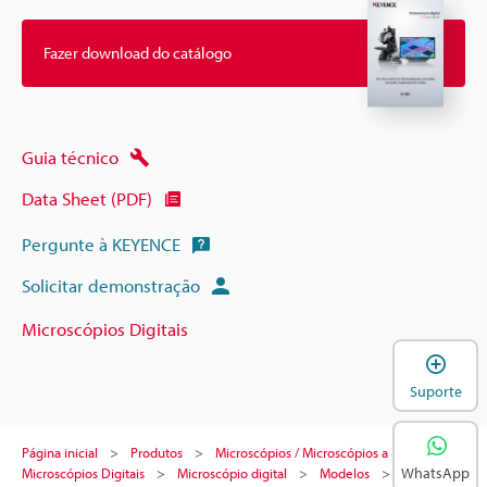
Fazer download do catálogo
Guia técnico
Data Sheet (PDF)
Pergunte à KEYENCE
Solicitar demonstração
Microscópios Digitais
A
Suporte
Página inicial
Produtos
Microscópios / Microscópios a laser
WhatsApp
Microscópios Digitais
Microscópio digital
Modelos
Sistema