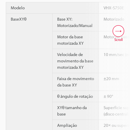
Modelo
VHX-S750E
BaseXYθ
Base XY:
Motorizado
Motorizado/Manual
Motor da base
Motor de passo
Scroll
motorizada XY
Velocidade de
10 mm/sec (má
movimento da base
motorizada XY
Faixa de movimento
±20 mm
da base XY
θ ângulo de rotação
± 90°
XYθ tamanho da
Superfície su
base
(disco central:
Ampliação
20× ou superi