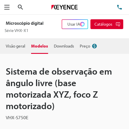
Pesquisa
TE
Menu
Microscópio digital
Usar IA
Catálogos
Série VHX-X1
Visão geral
Modelos
Downloads
Preço
Sistema de observação em
ângulo livre (base
motorizada XYZ, foco Z
motorizado)
VHX-S750E