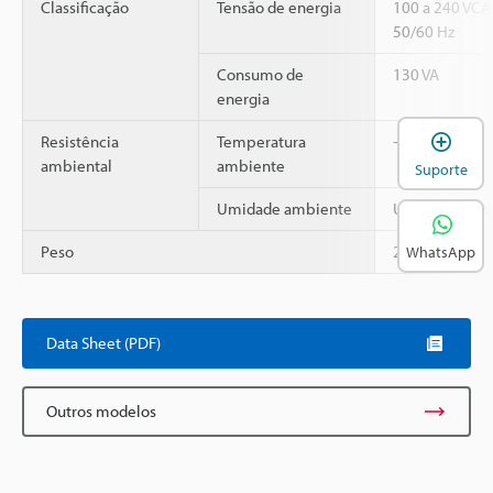
Classificação
Tensão de energia
100 a 240 VC
50/60 Hz
Consumo de
130 VA
energia
A
Resistência
Temperatura
+5 to 40°C
ambiental
ambiente
Suporte
Umidade ambiente
UR de até 80%
Peso
23,8 kg
WhatsApp
Data Sheet (PDF)
Outros modelos