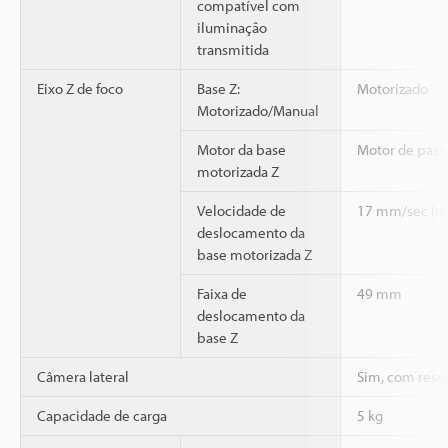
compatível com
iluminação
transmitida
Eixo Z de foco
Base Z:
Motorizado
Motorizado/Manual
Motor da base
Motor de passo
motorizada Z
Velocidade de
17 mm/sec (m
deslocamento da
base motorizada Z
Faixa de
49 mm
deslocamento da
base Z
Câmera lateral
Sim, com reso
Capacidade de carga
5 kg