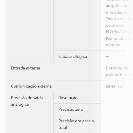
amplificador a
unidades de e
Tensão residua
ou menos)
N.O./N.C. com
IO5 usado em
externa
Saída analógica
─
Entrada externa
Corrente de cu
menos Tempo d
Comunicação externa
Série NU
Precisão de saída
Resolução
─
analógica
Precisão zero
Precisão em escala
total