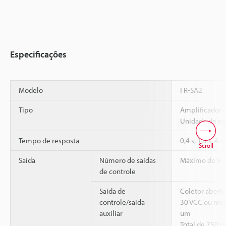
Especificações
Modelo
FR-SA2
Tipo
Amplificador 
Unidade de e
Tempo de resposta
0,4 s, 1,5 s, 4 
Scroll
Saída
Número de saídas
Máximo de 5
de controle
Saída de
Coletor abert
controle/saída
30 VCC ou men
auxiliar
um
Total de 750 