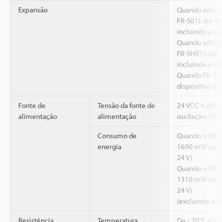
Expansão
Quando adicio
FR-S01): até 8
incluindo a m
Quando adicio
FR-SH01): até 
incluindo a m
Quando FR-SA2
dispositivo da
Fonte de
Tensão da fonte de
24 VCC + 25%
alimentação
alimentação
oscilação, Cla
Consumo de
Quando o FR-S
energia
1690 mW ou m
24 V)
Quando o FR-S
1310 mW ou m
24 V)
(excluindo a c
Resistência
Temperatura
De - 20°C a + 