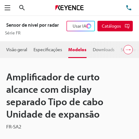
Pesquisa
TE
Menu
Sensor de nível por radar
Usar IA
Catálogos
Série FR
Visão geral
Especificações
Modelos
Downloads
Suporte 
Amplificador de curto
alcance com display
separado Tipo de cabo
Unidade de expansão
FR-SA2