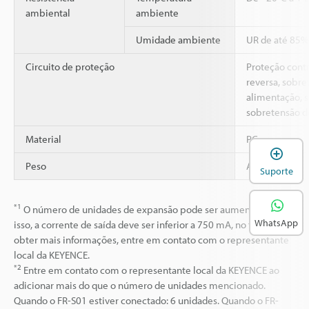
ambiental
ambiente
Umidade ambiente
UR de até 85%
Circuito de proteção
Proteção cont
reversa, sobre
alimentação, s
sobretensão d
Material
PC
A
Peso
Aprox. 90 g
Suporte
*1
O número de unidades de expansão pode ser aumentado. Para
WhatsApp
isso, a corrente de saída deve ser inferior a 750 mA, no total. Para
obter mais informações, entre em contato com o representante
local da KEYENCE.
*2
Entre em contato com o representante local da KEYENCE ao
adicionar mais do que o número de unidades mencionado.
Quando o FR-S01 estiver conectado: 6 unidades. Quando o FR-