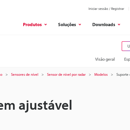
Iniciar sessão / Registrar
Produtos
Soluções
Downloads
U
Visão geral
Esp
so
Sensores de nível
Sensor de nível por radar
Modelos
Suporte
m ajustável