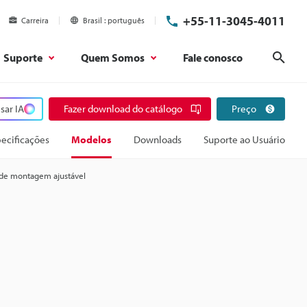
+55-11-3045-4011
Carreira
Brasil
português
Suporte
Quem Somos
Fale conosco
Pesq
sar IA
Fazer download do catálogo
Preço
ecificações
Modelos
Downloads
Suporte ao Usuário
 de montagem ajustável