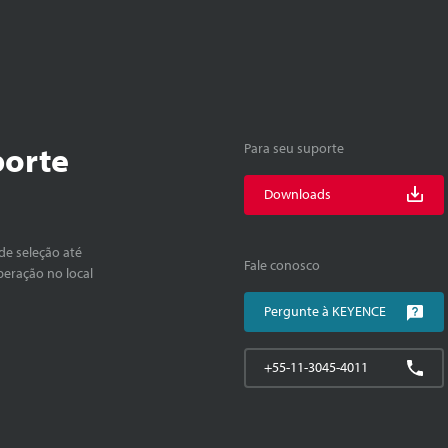
porte
Para seu suporte
Downloads
de seleção até
Fale conosco
peração no local
Pergunte à KEYENCE
+55-11-3045-4011