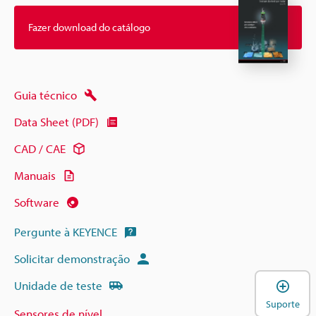
Fazer download do catálogo
Guia técnico
Data Sheet (PDF)
CAD / CAE
Manuais
Software
Pergunte à KEYENCE
Solicitar demonstração
A
Unidade de teste
Suporte
Sensores de nível