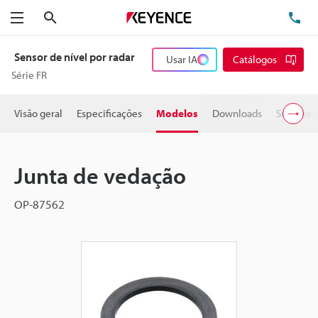
Pesquisa
TE
Menu
Sensor de nível por radar
Usar IA
Catálogos
Série FR
Visão geral
Especificações
Modelos
Downloads
Suporte 
Junta de vedação
OP-87562