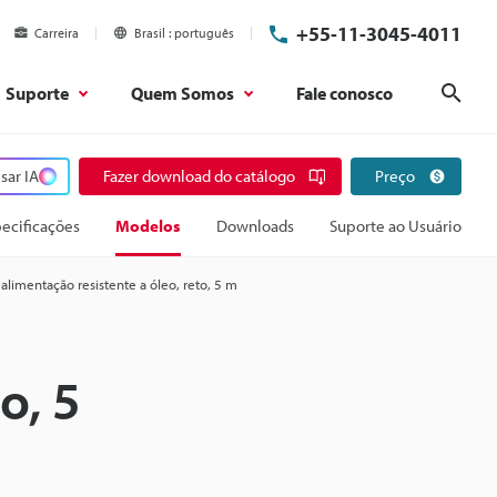
+55-11-3045-4011
Carreira
Brasil
português
Suporte
Quem Somos
Fale conosco
Pesq
sar IA
Fazer download do catálogo
Preço
ecificações
Modelos
Downloads
Suporte ao Usuário
alimentação resistente a óleo, reto, 5 m
o, 5