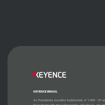
KEYENCE BRASIL
Av. Presidente Juscelino Kubitschek, nº 1.909 - 15º an