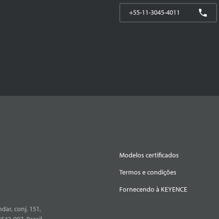
+55-11-3045-4011
Modelos certificados
Termos e condições
Fornecendo à KEYENCE
dar, conj. 151,