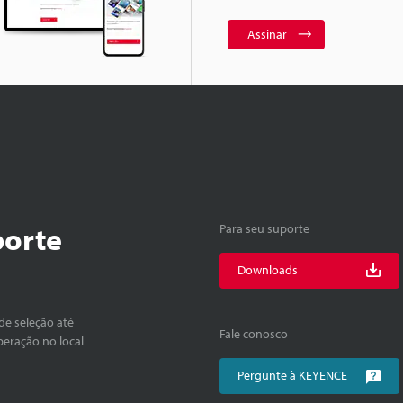
Assinar
porte
Para seu suporte
Downloads
de seleção até
Fale conosco
peração no local
Pergunte à KEYENCE