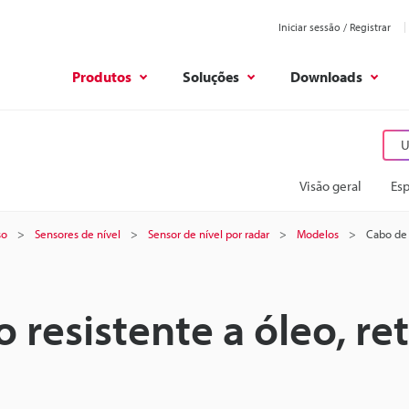
Iniciar sessão / Registrar
Produtos
Soluções
Downloads
U
Visão geral
Esp
so
Sensores de nível
Sensor de nível por radar
Modelos
Cabo de 
resistente a óleo, ret