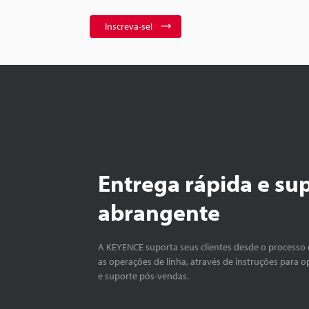
Inscreva-se!
Entrega rápida e su
abrangente
A KEYENCE suporta seus clientes desde o processo 
as operações de linha, através de instruções para o
e suporte pós-vendas.