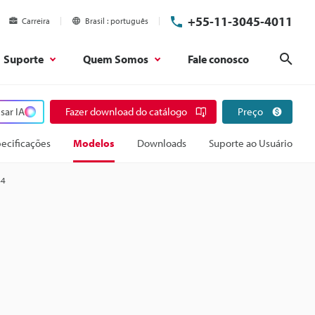
+55-11-3045-4011
Carreira
Brasil
português
Suporte
Quem Somos
Fale conosco
Pesq
sar IA
Fazer download do catálogo
Preço
ecificações
Modelos
Downloads
Suporte ao Usuário
44