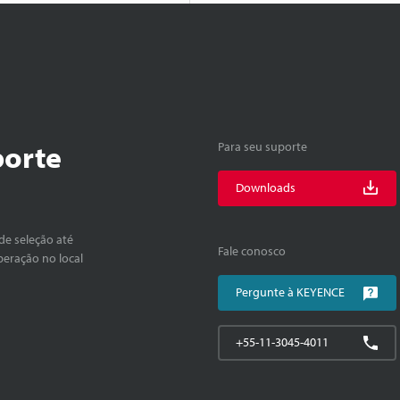
porte
Para seu suporte
Downloads
de seleção até
Fale conosco
peração no local
Pergunte à KEYENCE
+55-11-3045-4011