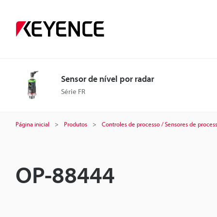
Sensor de nível por radar
Série FR
Página inicial
Produtos
Controles de processo / Sensores de proces
OP-88444