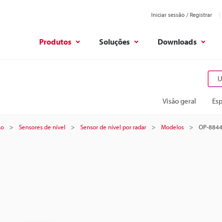
Iniciar sessão / Registrar
Produtos
Soluções
Downloads
U
Visão geral
Esp
so
Sensores de nível
Sensor de nível por radar
Modelos
OP-884