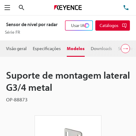
Pesquisa
TE
Menu
Sensor de nível por radar
Usar IA
Catálogos
Série FR
Visão geral
Especificações
Modelos
Downloads
Suporte 
Suporte de montagem lateral
G3/4 metal
OP-88873