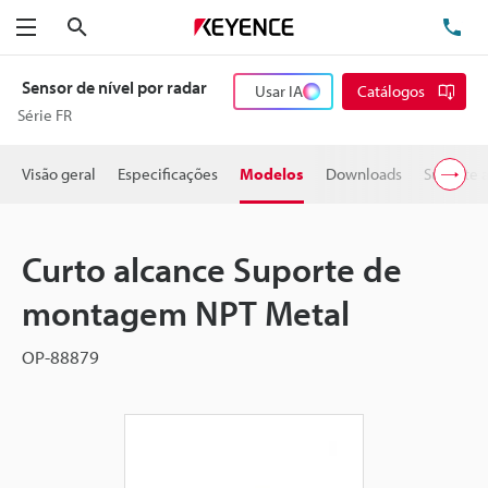
Pesquisa
TE
Menu
Sensor de nível por radar
Usar IA
Catálogos
Série FR
Visão geral
Especificações
Modelos
Downloads
Suporte 
Curto alcance Suporte de
montagem NPT Metal
OP-88879