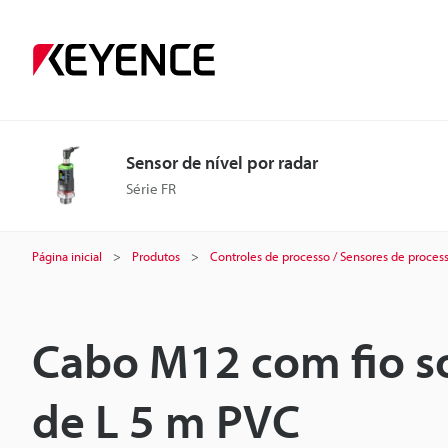
Sensor de nível por radar
Série FR
Página inicial
Produtos
Controles de processo / Sensores de proces
Cabo M12 com fio s
de L 5 m PVC