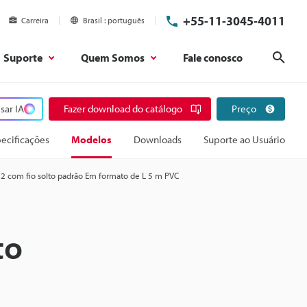
+55-11-3045-4011
Carreira
Brasil
português
Suporte
Quem Somos
Fale conosco
Pesq
sar IA
Fazer download do catálogo
Preço
ecificações
Modelos
Downloads
Suporte ao Usuário
 com fio solto padrão Em formato de L 5 m PVC
to