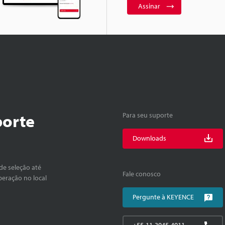
Assinar
porte
Para seu suporte
Downloads
de seleção até
Fale conosco
peração no local
Pergunte à KEYENCE
+55-11-3045-4011