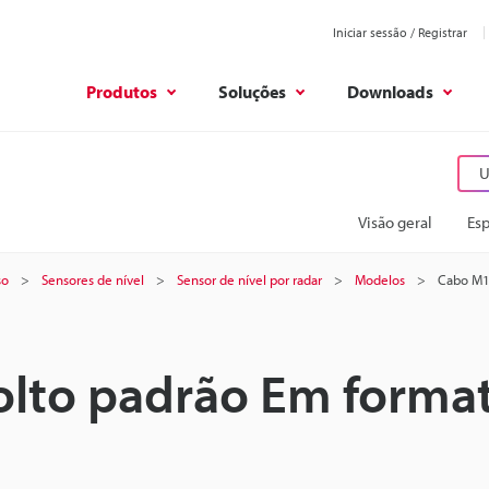
Iniciar sessão / Registrar
Produtos
Soluções
Downloads
U
Visão geral
Esp
so
Sensores de nível
Sensor de nível por radar
Modelos
Cabo M12
olto padrão Em forma