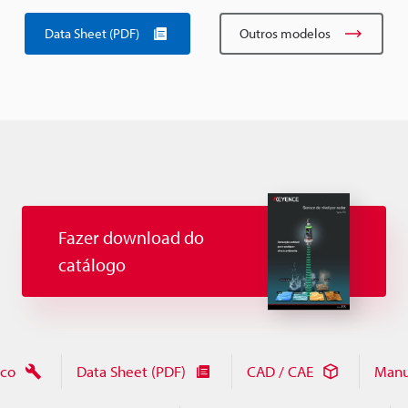
Data Sheet (PDF)
Outros modelos
Fazer download do
catálogo
ico
Data Sheet (PDF)
CAD / CAE
Manu