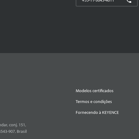
Modelos certificados
Termos e condições
Fornecendo à KEYENCE
dar, conj. 151,
4543-907, Brasil