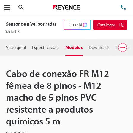
Pesquisa
TE
Menu
Sensor de nível por radar
Usar IA
Catálogos
Série FR
Visão geral
Especificações
Modelos
Downloads
Suporte 
Cabo de conexão FR M12
fêmea de 8 pinos - M12
macho de 5 pinos PVC
resistente a produtos
químicos 5 m
OP-88995