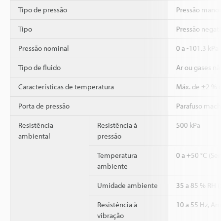
Tipo de pressão
Pressão mano
Tipo
Pressão negat
Pressão nominal
0 a -101.3 kPa
Tipo de fluido
Ar ou gases nã
Características de temperatura
Máx. de ±2 % d
Porta de pressão
Parafuso mac
Resistência
Resistência à
500 kPa
ambiental
pressão
Temperatura
0 a +50 °C (Se
ambiente
Umidade ambiente
35 a 85 % RH 
Resistência à
10 a 55 Hz, Am
vibração