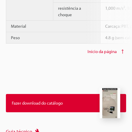
2
resistência a
1,000 m/s
, 1
choque
Material
Carcaça: PBT, 
Peso
4.8 g (sem cab
Início da página
Fazer download do catálogo
Guia técnico