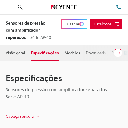
Pesquisa
TE
Menu
Sensores de pressão
Usar IA
Catálogos
com amplificador
separados
Série AP-40
Visão geral
Especificações
Modelos
Downloads
Preço
Especificações
Sensores de pressão com amplificador separados
Série AP-40
Cabeça sensora