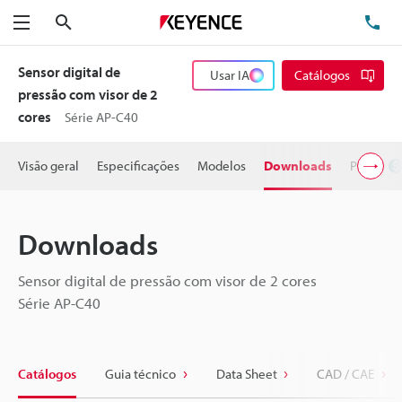
Pesquisa
TE
Menu
Sensor digital de
Usar IA
Catálogos
pressão com visor de 2
cores
Série AP-C40
Visão geral
Especificações
Modelos
Downloads
Preço
Downloads
Sensor digital de pressão com visor de 2 cores
Série AP-C40
Catálogos
Guia técnico
Data Sheet
CAD / CAE