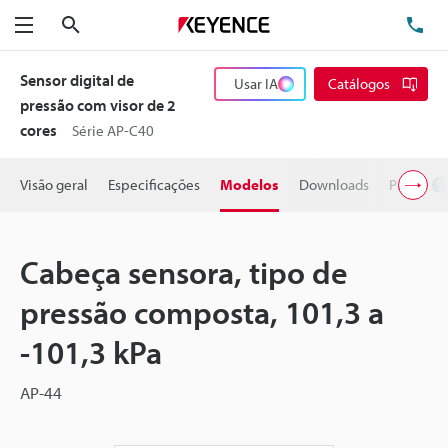
Pesquisa
TE
Menu
Sensor digital de
Usar IA
Catálogos
pressão com visor de 2
cores
Série AP-C40
Visão geral
Especificações
Modelos
Downloads
Preço
Cabeça sensora, tipo de
pressão composta, 101,3 a
-101,3 kPa
AP-44