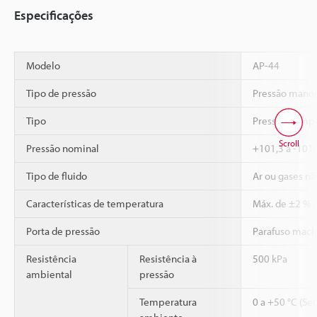
Especificações
Modelo
AP-44
Tipo de pressão
Pressão mano
Tipo
Pressão comp
Scroll
Pressão nominal
+101,3 a -101,
Tipo de fluido
Ar ou gases nã
Características de temperatura
Máx. de ±2 % d
Porta de pressão
Parafuso mac
Resistência
Resistência à
500 kPa
ambiental
pressão
Temperatura
0 a +50 °C (Se