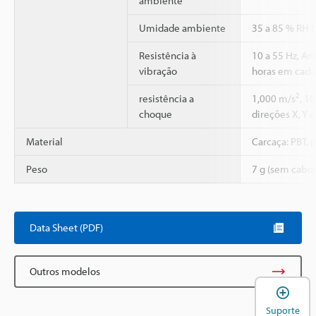
ambiente
Umidade ambiente
35 a 85 % RH 
Resistência à
10 a 55 Hz, A
vibração
horas em cada 
2
resistência a
1,000 m/s
, 1
choque
direções X, Y e
Material
Carcaça: PBT, 
Peso
7 g (sem cabo)
Data Sheet (PDF)
Outros modelos
A
Suporte