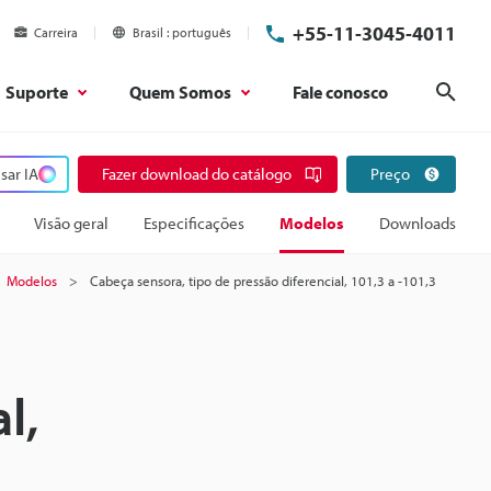
+55-11-3045-4011
Carreira
Brasil
português
Suporte
Quem Somos
Fale conosco
Pesq
sar IA
Fazer download do catálogo
Preço
Visão geral
Especificações
Modelos
Downloads
Modelos
Cabeça sensora, tipo de pressão diferencial, 101,3 a -101,3
l,