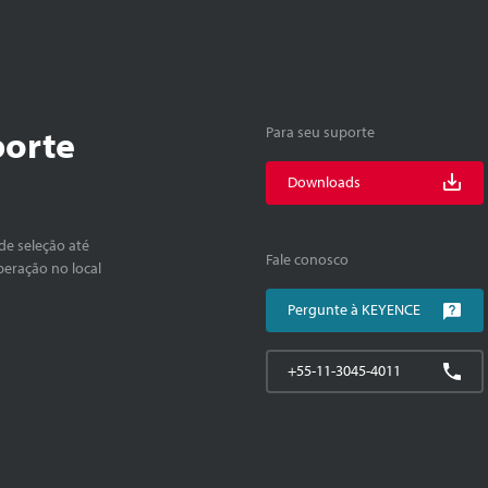
porte
Para seu suporte
Downloads
de seleção até
Fale conosco
peração no local
Pergunte à KEYENCE
+55-11-3045-4011