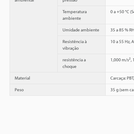
Temperatura
0 a +50 °C (
ambiente
Umidade ambiente
35 a 85 % R
Resistência à
10 a 55 Hz, 
vibração
2
resistência a
1,000 m/s
,
choque
Material
Carcaça: PBT
Peso
35 g (sem ca