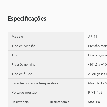
Especificações
Modelo
AP-48
Tipo de pressão
Pressão man
Tipo
Diferença d
Pressão nominal
-101,3 a +10
Tipo de fluido
Ar ou gases 
Características de temperatura
Máx. de ±2 %
Porta de pressão
R (PT) 1/8
Resistência
Resistência à
500 kPa
ambiental
pressão