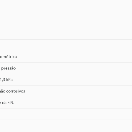
ométrica
e pressão
1,3 kPa
não corrosivos
 da E.N.