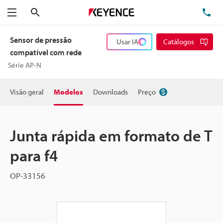
Pesquisa
TE
Menu
Sensor de pressão
Usar IA
Catálogos
compatível com rede
Série AP-N
Visão geral
Modelos
Downloads
Preço
Junta rápida em formato de T
para f4
OP-33156