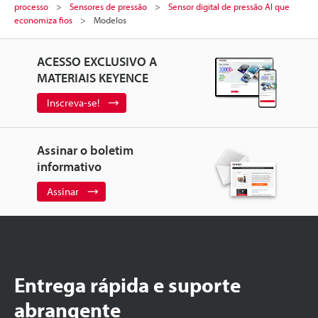
processo
Sensores de pressão
Sensor digital de pressão AI que
economiza fios
Modelos
ACESSO EXCLUSIVO A
MATERIAIS KEYENCE
Inscreva-se!
Assinar o boletim
informativo
Assinar
Entrega rápida e suporte
abrangente