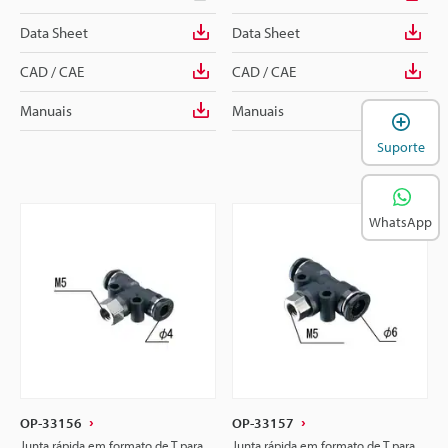
Data Sheet
Data Sheet
CAD / CAE
CAD / CAE
Manuais
Manuais
A
Suporte
WhatsApp
OP-33156
OP-33157
Junta rápida em formato de T para
Junta rápida em formato de T para