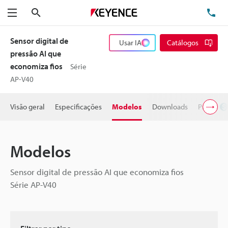
Pesquisa
TE
Menu
Sensor digital de
Usar IA
Catálogos
pressão AI que
economiza fios
Série
AP-V40
Visão geral
Especificações
Modelos
Downloads
Preço
Modelos
Sensor digital de pressão AI que economiza fios
Série AP-V40