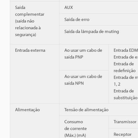
Saída
AUX
complementar
Saída de erro
(saída não
relacionada à
Saída da lâmpada de muting
segurança)
Entrada externa
Ao usar um cabo de
Entrada EDM
saída PNP
Entrada de 
Entrada de
redefinição
Ao usar um cabo de
Entrada de 
saída NPN
1, 2
Entrada de
substituição
Alimentação
Tensão de alimentação
Consumo
Transmissor
de corrente
Receptor
(Máx.) (mA)