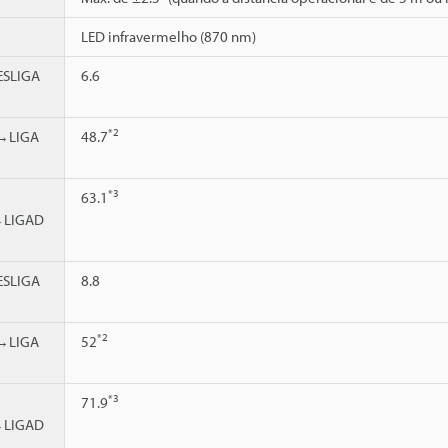
LED infravermelho (870 nm)
SLIGA
6.6
*2
→LIGA
48.7
*3
63.1
→LIGAD
SLIGA
8.8
*2
→LIGA
52
*3
71.9
→LIGAD