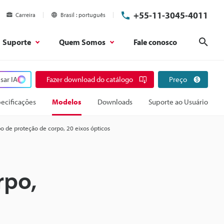
+55-11-3045-4011
Carreira
Brasil
português
Suporte
Quem Somos
Fale conosco
Pesq
sar IA
Fazer download do catálogo
Preço
ecificações
Modelos
Downloads
Suporte ao Usuário
po de proteção de corpo, 20 eixos ópticos
rpo,