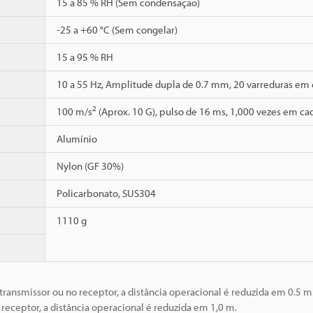
15 a 85 % RH (Sem condensação)
-25 a +60 °C (Sem congelar)
15 a 95 % RH
10 a 55 Hz, Amplitude dupla de 0.7 mm, 20 varreduras em c
2
100 m/s
(Aprox. 10 G), pulso de 16 ms, 1,000 vezes em cad
Alumínio
Nylon (GF 30%)
Policarbonato, SUS304
1110 g
transmissor ou no receptor, a distância operacional é reduzida em 0.5 m
 receptor, a distância operacional é reduzida em 1,0 m.