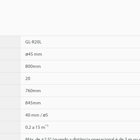
GL-R20L
ø45 mm
800mm
20
760mm
845mm
40 mm / ø5
*1
0.2 a 15 m
Máx. de ±2.5° (quando a distância operacional é de 3 m ou 