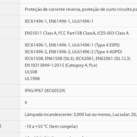
Proteção de corrente reversa, proteção de curto circuito pa
IEC61496-1, EN61496-1, UL61496-1
EN55011 Class A, FCC Part15B ClassA, ICES-003 Class A
IEC61496-1, EN61496-1, UL61496-1 (Type 4 ESPE)
IEC61496-2, EN61496-2, UL61496-2 (Type 4 AOPD)
IEC61508, EN61508 (SIL3), IEC62061, EN62061 (SIL CL3)
EN ISO13849-1:2015 (Category 4, PLe)
UL508
UL1998
IP65/IP67 (IEC60529)
II
Lâmpada incandescente: 3,000 lux ou menos, Luz solar: 20
l
-10 a +55 °C (Sem congelar)