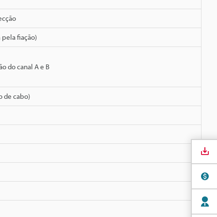
tecção
 pela fiação)
o do canal A e B
o de cabo)