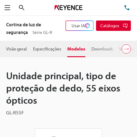
Pesquisa
TE
Menu
Cortina de luz de
Usar IA
Catálogos
segurança
Série GL-R
Visão geral
Especificações
Modelos
Downloads
Suporte 
Unidade principal, tipo de
proteção de dedo, 55 eixos
ópticos
GL-R55F