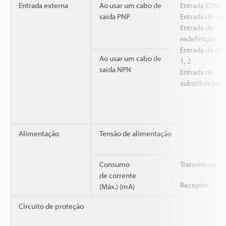
Entrada externa
Ao usar um cabo de
Entrada EDM
saída PNP
Entrada de es
Entrada de
redefinição
Entrada de mu
Ao usar um cabo de
1, 2
saída NPN
Entrada de
substituição
Alimentação
Tensão de alimentação
Consumo
Transmissor
de corrente
Receptor
(Máx.) (mA)
Circuito de proteção