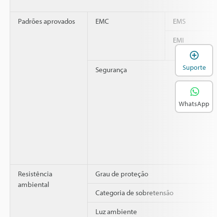
Padrões aprovados
EMC
EMS
EMI
A
Suporte
Segurança
WhatsApp
Resistência
Grau de proteção
ambiental
Categoria de sobretensão
Luz ambiente