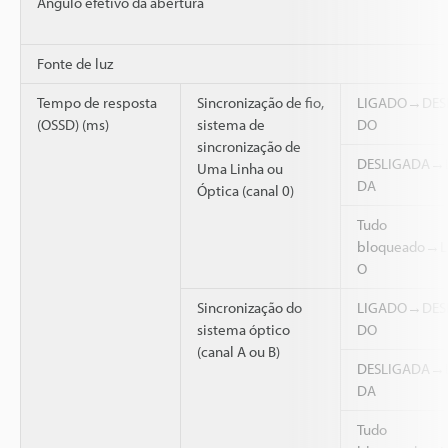
Ângulo efetivo da abertura
Fonte de luz
Tempo de resposta
Sincronização de fio,
LIGADO→DES
(OSSD) (ms)
sistema de
DO
sincronização de
DESLIGADA→
Uma Linha ou
DA
Óptica (canal 0)
Tudo
bloqueado→L
O
Sincronização do
LIGADO→DES
sistema óptico
DO
(canal A ou B)
DESLIGADA→
DA
Tudo