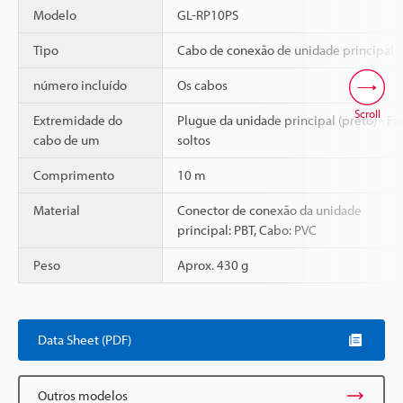
Modelo
GL-RP10PS
Tipo
Cabo de conexão de unidade principal
número incluído
Os cabos
Scroll
Extremidade do
Plugue da unidade principal (preto) - Fi
cabo de um
soltos
Comprimento
10 m
Material
Conector de conexão da unidade
principal: PBT, Cabo: PVC
Peso
Aprox. 430 g
Data Sheet (PDF)
Outros modelos