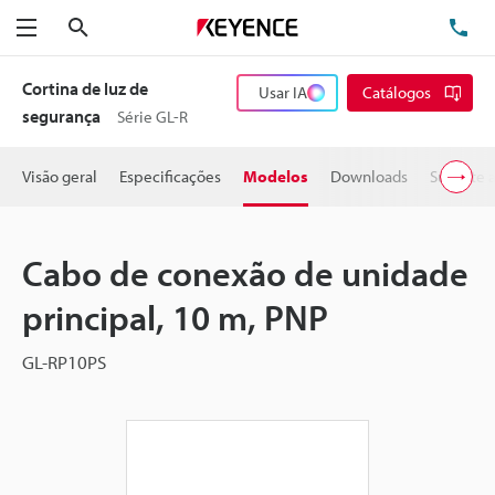
Pesquisa
TE
Menu
Cortina de luz de
Usar IA
Catálogos
segurança
Série GL-R
Visão geral
Especificações
Modelos
Downloads
Suporte 
Cabo de conexão de unidade
principal, 10 m, PNP
GL-RP10PS