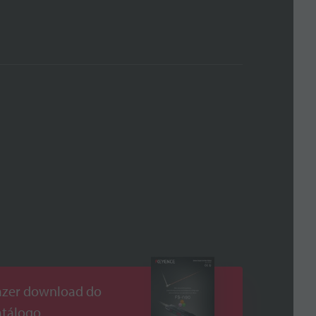
azer download do
atálogo