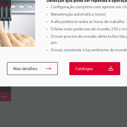
Detecção que pode ser repetida e operaç
Configuração completa com apenas um cli
Manutenção automática (novo)
A alta potência reduz as horas de trabalho
O feixe mais poderoso do mundo: 250 x m
O mais preciso do mundo: detecta fios tão
μm
O mais resistente à luz ambiente do mundo
Mais detalhes
Catálogos
s