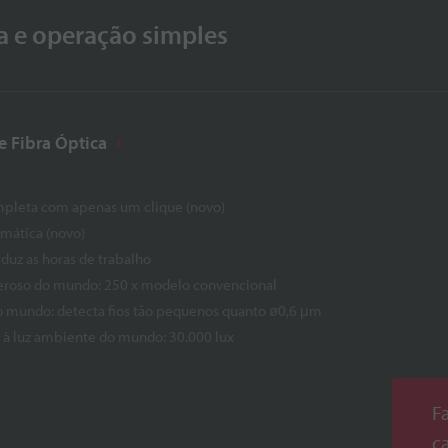
a e operação simples
e Fibra Óptica
mpleta com apenas um clique (novo)
mática (novo)
eduz as horas de trabalho
eroso do mundo: 250 x modelo convencional
o mundo: detecta fios tão pequenos quanto ø0,6 μm
e à luz ambiente do mundo: 30.000 lux
F
c