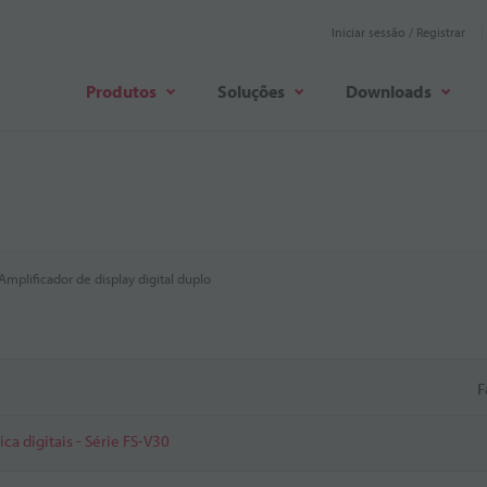
Iniciar sessão / Registrar
Produtos
Soluções
Downloads
Amplificador de display digital duplo
F
ca digitais - Série FS-V30