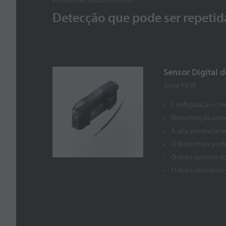
Detecção que pode ser repetid
Sensor Digital d
Série FS-N
Configuração co
Manutenção auto
A alta potência r
O feixe mais pod
O mais preciso d
O mais resistent