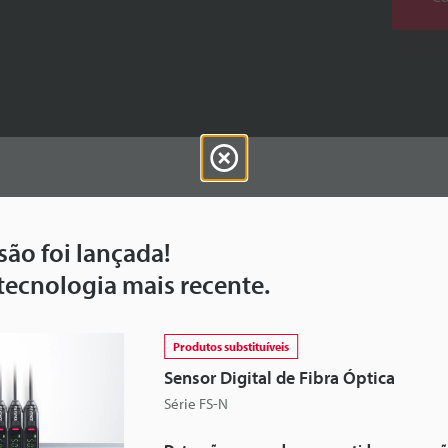
ão foi lançada!
 tecnologia mais recente.
Guia técnico
Data Sheet (PDF)
CAD / CAE
Produtos substituíveis
Para seu suporte:
Pergunte à KEYENCE
Sensor Digital de Fibra Óptica
Série FS-N
Conjunto de produtos:
Sensores de fibra óptica