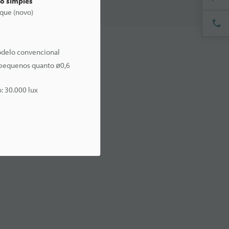
ão simples
que (novo)
odelo convencional
 pequenos quanto ø0,6
: 30.000 lux