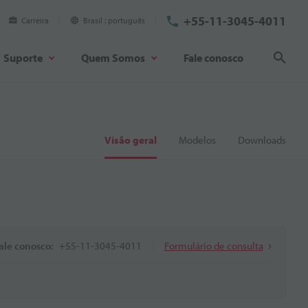
+55-11-3045-4011
Carreira
Brasil
português
Suporte
Quem Somos
Fale conosco
Pesq
Visão geral
Modelos
Downloads
ale conosco:
+55-11-3045-4011
Formulário de consulta