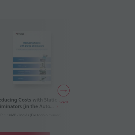
educing Costs with Static
HIGH QUALITY I
Scroll
iminators [in the Auto...
MEASUREMENTS 
METAL...
F: 1.16MB / Inglês (Em todo o mundo)
PDF: 2.0MB / Inglês (Bélg