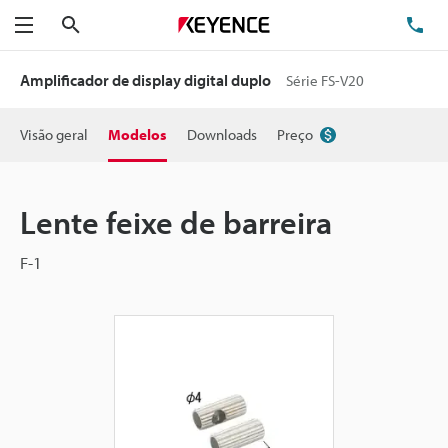
Pesquisa
TE
Menu
Amplificador de display digital duplo
Série FS-V20
Visão geral
Modelos
Downloads
Preço
Lente feixe de barreira
F-1