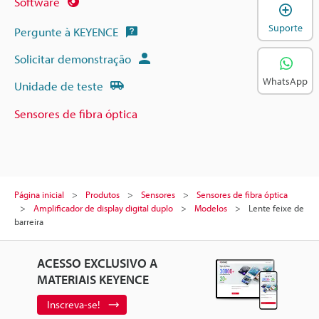
Software
A
Suporte
Pergunte à KEYENCE
Solicitar demonstração
WhatsApp
Unidade de teste
Sensores de fibra óptica
Página inicial
Produtos
Sensores
Sensores de fibra óptica
Amplificador de display digital duplo
Modelos
Lente feixe de
barreira
ACESSO EXCLUSIVO A
MATERIAIS KEYENCE
Inscreva-se!