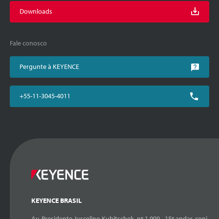
Downloads
Fale conosco
Pergunte à KEYENCE
+55-11-3045-4011
KEYENCE BRASIL
Av. Presidente Juscelino Kubitschek, nº 1.909 - 15º andar, conj.