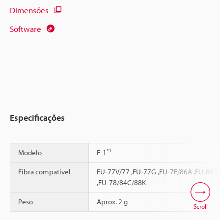
Dimensões
Software
Especificações
*1
Modelo
F-1
Fibra compatível
FU-77V/77 ,FU-77G ,FU-7F/86A ,FU-86Z
,FU-78/84C/88K
Peso
Aprox. 2 g
Scroll