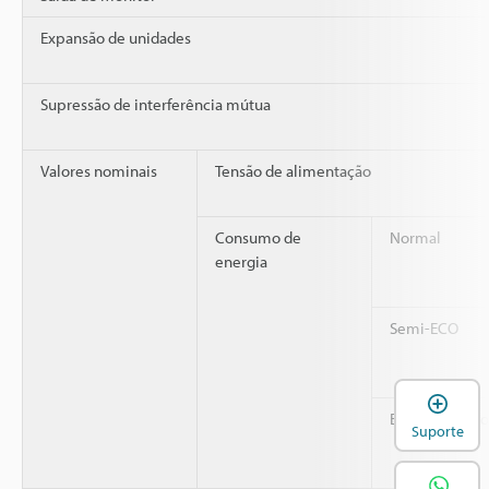
Expansão de unidades
Supressão de interferência mútua
Valores nominais
Tensão de alimentação
Consumo de
Normal
energia
Semi-ECO
A
ECO completo
Suporte