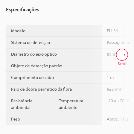
Especificações
Modelo
FU-36
Sistema de detecção
Passagem pelo
Diâmetro do eixo óptico
ø1 mm
Scroll
Objeto de detecção padrão
Comprimento do cabo
1 m
Raio de dobra permitido da fibra
R25 mm
Resistência
Temperatura
-40 a +70 °C
ambiental
ambiente
Peso
Aprox. 11 g