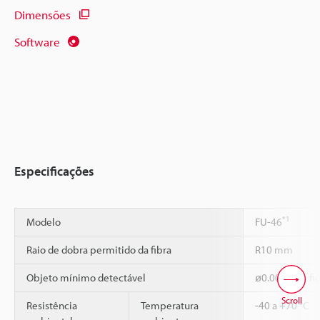
Dimensões
Software
Especificações
*1
Modelo
FU-46
Raio de dobra permitido da fibra
R10 mm
Objeto mínimo detectável
ø0.005 mm fio
Scroll
Resistência
Temperatura
-40 a +70 °C