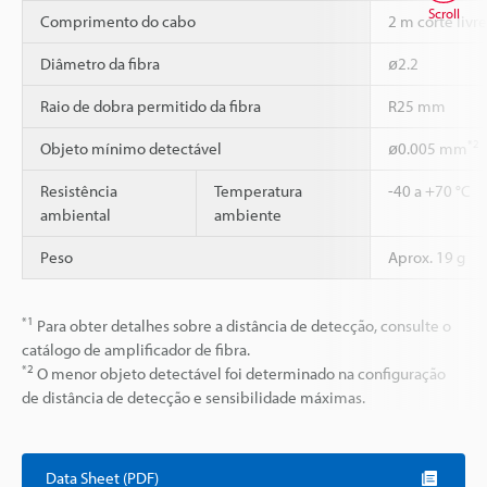
Scroll
Comprimento do cabo
2 m corte livre
Diâmetro da fibra
ø2.2
Raio de dobra permitido da fibra
R25 mm
*2
Objeto mínimo detectável
ø0.005 mm
Resistência
Temperatura
-40 a +70 °C
ambiental
ambiente
Peso
Aprox. 19 g
*1
Para obter detalhes sobre a distância de detecção, consulte o
catálogo de amplificador de fibra.
*2
O menor objeto detectável foi determinado na configuração
de distância de detecção e sensibilidade máximas.
Data Sheet (PDF)