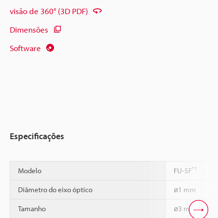
visão de 360° (3D PDF)
Dimensões
Software
Especificações
*1
Modelo
FU-5F
Diâmetro do eixo óptico
ø1 mm
Tamanho
ø3 mm